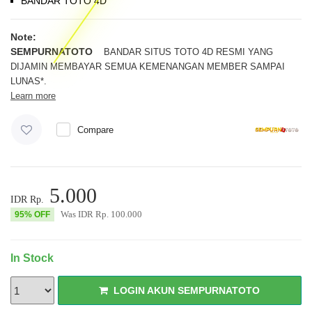
BANDAR TOTO 4D
Note:
SEMPURNATOTO
BANDAR SITUS TOTO 4D RESMI YANG
DIJAMIN MEMBAYAR SEMUA KEMENANGAN MEMBER SAMPAI
LUNAS*.
Learn more
Compare
5.000
IDR Rp.
Was
IDR Rp.
100.000
95% OFF
In Stock
LOGIN AKUN TOTO 4D
LOGIN AKUN SEMPURNATOTO