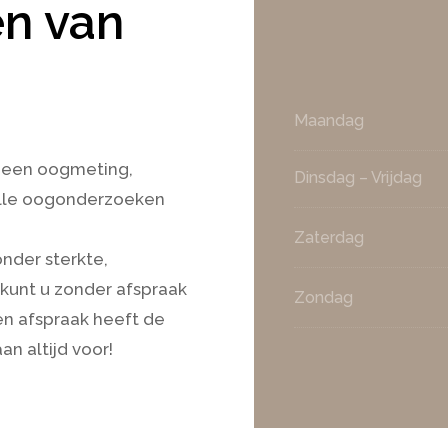
en van
Maandag
, een oogmeting,
Dinsdag – Vrijdag
alle oogonderzoeken
Zaterdag
nder sterkte,
n kunt u zonder afspraak
Zondag
n afspraak heeft de
n altijd voor!