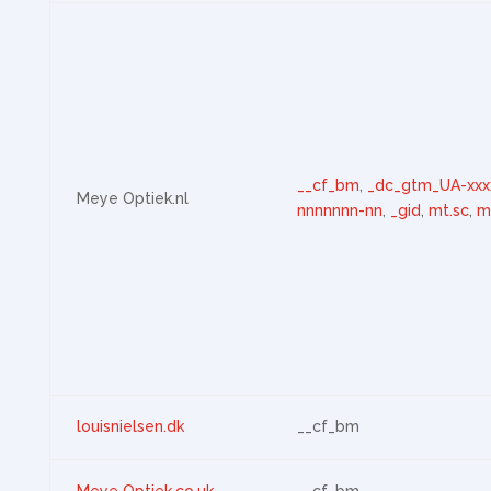
__cf_bm
,
_dc_gtm_UA-xxx
Meye Optiek.nl
nnnnnnn-nn
,
_gid
,
mt.sc
,
m
louisnielsen.dk
__cf_bm