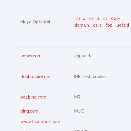
_cs_c
,
_cs_id
,
_cs_root-
Meye Optiek.nl
domain
,
_cs_s
,
_fbp
,
_uetsid
adnxs.com
anj, uuid2
doubleclick.net
IDE, test_cookie
bat.bing.com
MR
bing.com
MUID
www.facebook.com