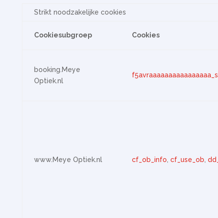
Strikt noodzakelijke cookies
Cookiesubgroep
Cookies
booking.Meye
f5avraaaaaaaaaaaaaaaa_s
Optiek.nl
www.Meye Optiek.nl
cf_ob_info
,
cf_use_ob
,
dd