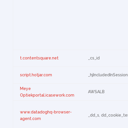
t.contentsquare.net
_cs_id
script.hotjar.com
_hjIncludedInSessio
Meye
AWSALB
Optiekportal.icasework.com
www.datadoghq-browser-
_dd_s, dd_cookie_te
agent.com