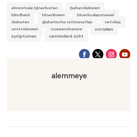
abnormale bloedvaten
behandelingen
|
|
blindheid
bloedingen
bloedsuikerspiegel
|
|
|
diabetes
diabetische retinopathie
netvlies
|
|
|
ontstekingen
oogaandoening
oorzaken
|
|
|
symptomen
verminderd zicht
|
alemmeye